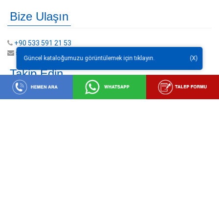
Bize Ulaşın
+90 533 591 21 53
sales@crntech.com.tr
Güncel kataloğumuzu görüntülemek için tıklayın.
(X)
Takip Edin
Hemen Arayın!
WhatsApp'tan Ulaşın!
Talep Formu
Sosyal medyada bizi takip edin:
e-Bülten
Veritabanımıza kaydolun, gelişmelerden haberdar olun.
Email
Kaydet
Adresiniz