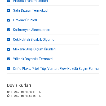
Proses Transmitterleri
Safir Dizayn Termokupl
Otoklav Ürünleri
Kalibrasyon Aksesuarları
Çok Noktalı Sıcaklık Ölçümü
Mekanik Akış Ölçüm Ürünleri
Yüksek Dayanıklı Termovel
Orifis Plaka, Pitot Tüp, Ventüri, Flow Nozülü Seçim Formu
Döviz Kurları
1.-USD
47,4881.-TL
1.-USD
47,5736.-TL